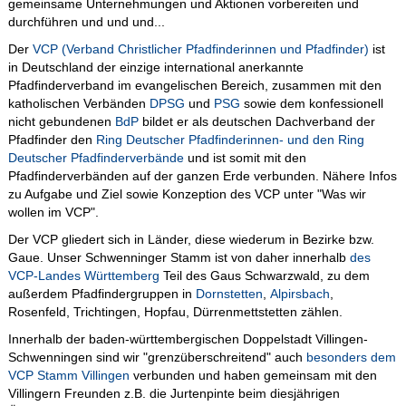
gemeinsame Unternehmungen und Aktionen vorbereiten und
durchführen und und und...
Der
VCP (Verband Christlicher Pfadfinderinnen und Pfadfinder)
ist
in Deutschland der einzige international anerkannte
Pfadfinderverband im evangelischen Bereich, zusammen mit den
katholischen Verbänden
DPSG
und
PSG
sowie dem konfessionell
nicht gebundenen
BdP
bildet er als deutschen Dachverband der
Pfadfinder den
Ring Deutscher Pfadfinderinnen- und den Ring
Deutscher Pfadfinderverbände
und ist somit mit den
Pfadfinderverbänden auf der ganzen Erde verbunden. Nähere Infos
zu Aufgabe und Ziel sowie Konzeption des VCP unter "Was wir
wollen im VCP".
Der VCP gliedert sich in Länder, diese wiederum in Bezirke bzw.
Gaue. Unser Schwenninger Stamm ist von daher innerhalb
des
VCP-Landes Württemberg
Teil des Gaus Schwarzwald, zu dem
außerdem Pfadfindergruppen in
Dornstetten
,
Alpirsbach
,
Rosenfeld, Trichtingen, Hopfau, Dürrenmettstetten zählen.
Innerhalb der baden-württembergischen Doppelstadt Villingen-
Schwenningen sind wir "grenzüberschreitend" auch
besonders dem
VCP Stamm Villingen
verbunden und haben gemeinsam mit den
Villingern Freunden z.B. die Jurtenpinte beim diesjährigen